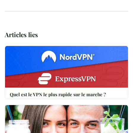
Control pour controler le telephone depuis un PC,
Les sauvegardes automatiques sur Google Photos ou
Dr.Fone de Wondershare pour la recuperation de
iCloud sont aussi une excellente source de
donnees Android et iOS, PhoneRescue pour une
recuperation.
recuperation complete, et ADB (Android Debug
Articles lies
Bridge) pour les utilisateurs avances. Le choix
depend de votre système d'exploitation et du type de
dommage.
Quel est le VPN le plus rapide sur le marche ?