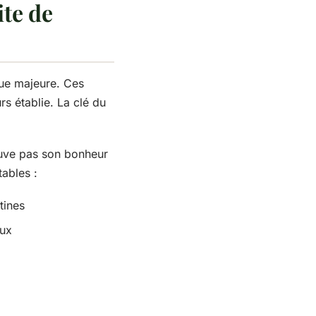
ite de
que majeure. Ces
s établie. La clé du
rouve pas son bonheur
ables :
tines
aux