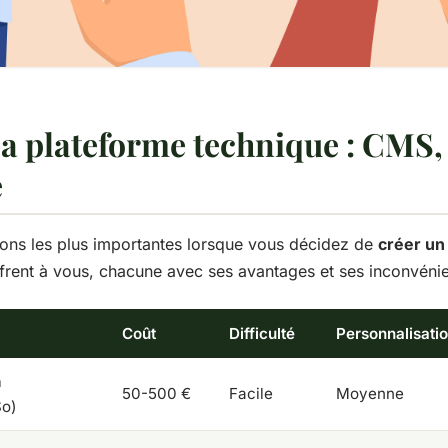
sa plateforme technique : CMS,
e
ions les plus importantes lorsque vous décidez de
créer un
ffrent à vous, chacune avec ses avantages et ses inconvénie
Coût
Difficulté
Personnalisati
n
50-500 €
Facile
Moyenne
So)