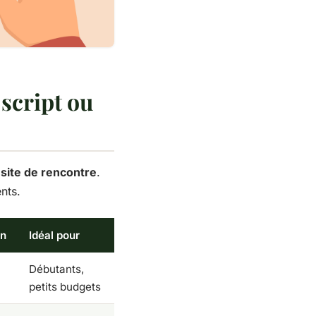
 script ou
 site de rencontre
.
nts.
on
Idéal pour
Débutants,
petits budgets