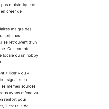
 pas d'historique de
 en créer de
ilaires malgré des
de certaines
i se retrouvent d'un
ffine. Ces comptes
té locale ou un hobby
s.
nt « liker » ou «
re, signaler en
rs les mêmes sources
s, nous avons même vu
n renfort pour
, il est utile de