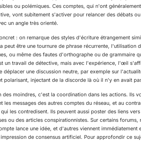
sibles ou polémiques. Ces comptes, qui n'ont généralement
ctive, vont subitement s'activer pour relancer des débats ou
c un angle très orienté.
 concret : on remarque des styles d'écriture étrangement sim
 peut être une tournure de phrase récurrente, l'utilisation 
ues, ou même des fautes d'orthographe ou de grammaire qu
st un travail de détective, mais avec l'expérience, l'œil s'a
e déplacer une discussion neutre, par exemple sur l'actuali
polarisant, injectant de la discorde là où il n'y en avait pa
 des moindres, c'est la coordination dans les actions. Ils vo
t les messages des autres comptes du réseau, et au contrai
ui les contredisent. Ils peuvent aussi poster des liens ve
ses ou des articles conspirationnistes. Sur certains forum
mpte lance une idée, et d'autres viennent immédiatement e
impression de consensus artificiel. Pour approfondir ce sujet