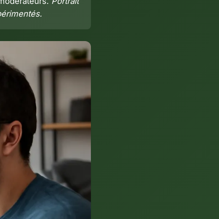
e modérateurs.
Portrait
périmentés.