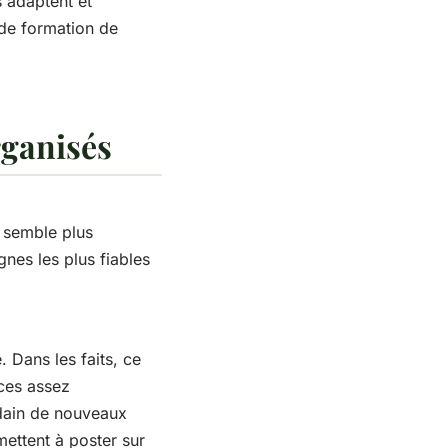
'adaptent et
 de formation de
organisés
s semble plus
nes les plus fiables
. Dans les faits, ce
aces assez
oudain de nouveaux
mettent à poster sur