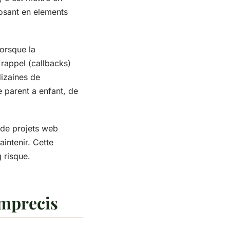
posant en elements
lorsque la
rappel (callbacks)
dizaines de
e parent a enfant, de
 de projets web
intenir. Cette
 risque.
imprecis