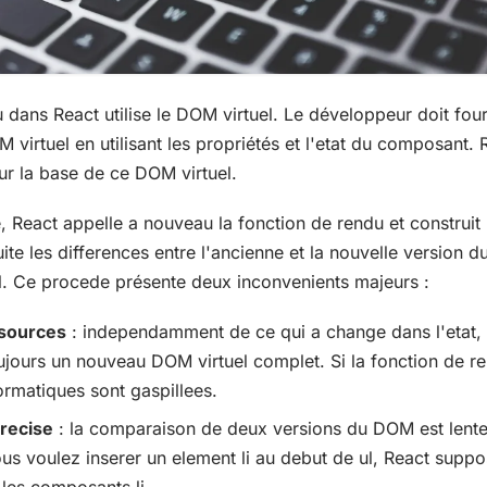
 dans React utilise le DOM virtuel. Le développeur doit four
 virtuel en utilisant les propriétés et l'etat du composant. 
ur la base de ce DOM virtuel.
e, React appelle a nouveau la fonction de rendu et constru
suite les differences entre l'ancienne et la nouvelle version d
. Ce procede présente deux inconvenients majeurs :
ssources
: independamment de ce qui a change dans l'etat, 
ujours un nouveau DOM virtuel complet. Si la fonction de r
ormatiques sont gaspillees.
recise
: la comparaison de deux versions du DOM est lente 
us voulez inserer un element li au debut de ul, React suppo
les composants li.