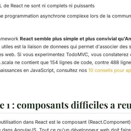
de React ne sont ni complets ni puissants
ne programmation asynchrone complexe lors de la communi
ramework
React semble plus simple et plus convivial qu'A
s utiles est la liaison de donnees qui permet d'associer de
es web. Si vous experimentez TodoMVC, vous constaterez q
.scala ne contient que 154 lignes de code, contre 488 lign
aissances en JavaScript, consultez nos
10 conseils pour a
 1 : composants difficiles a reu
eutilisation dans React est le composant (React.Component). 
ue dans AngularJS. Tout ce qu'un développeur web doit faire