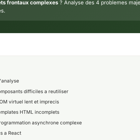
ets frontaux complexes
? Analyse des 4 problemes maje
es.
l'analyse
mposants difficiles a reutiliser
OM virtuel lent et imprecis
templates HTML incomplets
programmation asynchrone complexe
es a React