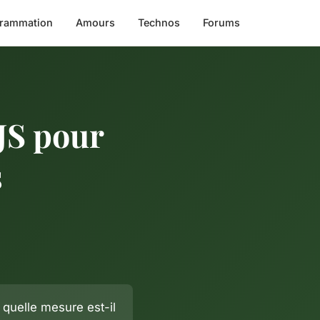
rammation
Amours
Technos
Forums
 JS pour
s
 quelle mesure est-il