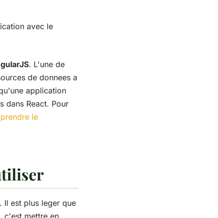
cation avec le
ngularJS
. L'une de
s sources de donnees a
u'une application
es dans React. Pour
pprendre le
tiliser
Il est plus leger que
, c'est mettre en