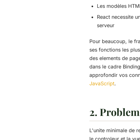
Les modèles HTML 
React necessite u
serveur
Pour beaucoup, le f
ses fonctions les plu
des elements de pag
dans le cadre Binding
approfondir vos conn
JavaScript
.
2. Probleme
L'unite minimale de r
le controleur et la v