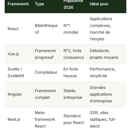
Popularité
Framework
Type
Idéal pour
2026
Applications
Bibliothèque
N°1
complexes,
React
UI
mondial
marché de
l'emploi
Framework
N°2, forte
Débutants,
Vue.js
progressif
croissance
projets moyens
Svelte /
En forte
Performance,
Compilateur
SvelteKit
hausse
simplicité
Grandes
Framework
Stable,
Angular
applications
complet
entreprise
d'entreprise
Meta-
SSR, sites
Standard
Next.js
framework
statiques, full-
pour React
React
stack