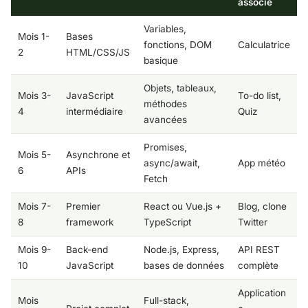
associé
Variables,
Mois 1-
Bases
fonctions, DOM
Calculatrice
2
HTML/CSS/JS
basique
Objets, tableaux,
Mois 3-
JavaScript
To-do list,
méthodes
4
intermédiaire
Quiz
avancées
Promises,
Mois 5-
Asynchrone et
async/await,
App météo
6
APIs
Fetch
Mois 7-
Premier
React ou Vue.js +
Blog, clone
8
framework
TypeScript
Twitter
Mois 9-
Back-end
Node.js, Express,
API REST
10
JavaScript
bases de données
complète
Application
Mois
Full-stack,