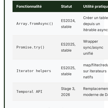
Fonctionnalité
Statut
Utilité pratiq
Créer un tabl
ES2024,
Array.fromAsync()
depuis un
stable
itérable async
Wrapper
ES2025,
Promise.try()
sync/async
stable
unifié
map/filter/red
ES2025,
Iterator helpers
sur iterateurs
stable
natifs
Stage 3,
Remplacemen
Temporal API
2026
moderne de D