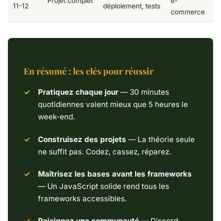
Projet complet
e-
11-12
déploiement, tests
commerce
En résumé : les clés pour réussir
Pratiquez chaque jour
— 30 minutes
quotidiennes valent mieux que 5 heures le
week-end.
Construisez des projets
— La théorie seule
ne suffit pas. Codez, cassez, réparez.
Maîtrisez les bases avant les frameworks
— Un JavaScript solide rend tous les
frameworks accessibles.
Rejoignez une communauté
— Discord,